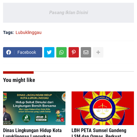
Pasang Iklan Disini
Tags:
Lubuklinggau
Facebook
You might like
Dinas Lingkungan Hidup Kota
LBH PETA Sumsel Gandeng
Luruklinggau Luncurkan
LSM dan Ormas, Perkuat