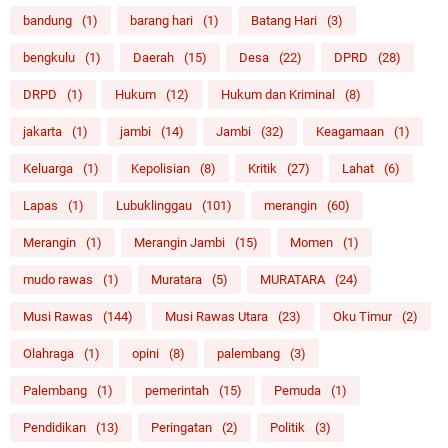
bandung
(1)
barang hari
(1)
Batang Hari
(3)
bengkulu
(1)
Daerah
(15)
Desa
(22)
DPRD
(28)
DRPD
(1)
Hukum
(12)
Hukum dan Kriminal
(8)
jakarta
(1)
jambi
(14)
Jambi
(32)
Keagamaan
(1)
Keluarga
(1)
Kepolisian
(8)
Kritik
(27)
Lahat
(6)
Lapas
(1)
Lubuklinggau
(101)
merangin
(60)
Merangin
(1)
Merangin Jambi
(15)
Momen
(1)
mudo rawas
(1)
Muratara
(5)
MURATARA
(24)
Musi Rawas
(144)
Musi Rawas Utara
(23)
Oku Timur
(2)
Olahraga
(1)
opini
(8)
palembang
(3)
Palembang
(1)
pemerintah
(15)
Pemuda
(1)
Pendidikan
(13)
Peringatan
(2)
Politik
(3)