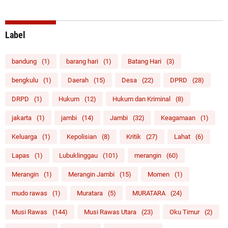
Label
bandung
(1)
barang hari
(1)
Batang Hari
(3)
bengkulu
(1)
Daerah
(15)
Desa
(22)
DPRD
(28)
DRPD
(1)
Hukum
(12)
Hukum dan Kriminal
(8)
jakarta
(1)
jambi
(14)
Jambi
(32)
Keagamaan
(1)
Keluarga
(1)
Kepolisian
(8)
Kritik
(27)
Lahat
(6)
Lapas
(1)
Lubuklinggau
(101)
merangin
(60)
Merangin
(1)
Merangin Jambi
(15)
Momen
(1)
mudo rawas
(1)
Muratara
(5)
MURATARA
(24)
Musi Rawas
(144)
Musi Rawas Utara
(23)
Oku Timur
(2)