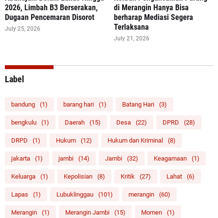
2026, Limbah B3 Berserakan,
di Merangin Hanya Bisa
Dugaan Pencemaran Disorot
berharap Mediasi Segera
Terlaksana
July 25, 2026
July 21, 2026
Label
bandung
(1)
barang hari
(1)
Batang Hari
(3)
bengkulu
(1)
Daerah
(15)
Desa
(22)
DPRD
(28)
DRPD
(1)
Hukum
(12)
Hukum dan Kriminal
(8)
jakarta
(1)
jambi
(14)
Jambi
(32)
Keagamaan
(1)
Keluarga
(1)
Kepolisian
(8)
Kritik
(27)
Lahat
(6)
Lapas
(1)
Lubuklinggau
(101)
merangin
(60)
Merangin
(1)
Merangin Jambi
(15)
Momen
(1)