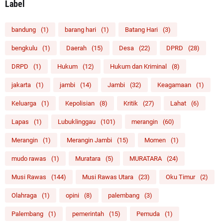
Label
bandung
(1)
barang hari
(1)
Batang Hari
(3)
bengkulu
(1)
Daerah
(15)
Desa
(22)
DPRD
(28)
DRPD
(1)
Hukum
(12)
Hukum dan Kriminal
(8)
jakarta
(1)
jambi
(14)
Jambi
(32)
Keagamaan
(1)
Keluarga
(1)
Kepolisian
(8)
Kritik
(27)
Lahat
(6)
Lapas
(1)
Lubuklinggau
(101)
merangin
(60)
Merangin
(1)
Merangin Jambi
(15)
Momen
(1)
mudo rawas
(1)
Muratara
(5)
MURATARA
(24)
Musi Rawas
(144)
Musi Rawas Utara
(23)
Oku Timur
(2)
Olahraga
(1)
opini
(8)
palembang
(3)
Palembang
(1)
pemerintah
(15)
Pemuda
(1)