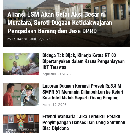
Aliansi LSM Akan Gelar Aksi Besar di
Muratara, Soroti Dugaan Ketidakwajaran
Pengadaan Barang dan Jasa DPRD
by
REDAKSI
-
Juli 17, 2026
Diduga Tak Bijak, Kinerja Ketua RT 03
Dipertanyakan dalam Kasus Penganiayaan
IRT Terawas
Agustus 03, 2025
‎Laporan Dugaan Korupsi Proyek Rp3,8 M
SMPN 61 Merangin Dilimpahkan ke Kejari,
Kasi Intel Malah Seperti Orang Bingung
Maret 12, 2026
Effendi Wandaria : Jika Terbukti, Pelaku
Penyimpangan Bansos Dan Uang Santunan
Bisa Dipidana