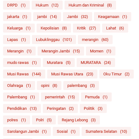
DRPD
(1)
Hukum
(12)
Hukum dan Kriminal
(8)
jakarta
(1)
jambi
(14)
Jambi
(32)
Keagamaan
(1)
Keluarga
(1)
Kepolisian
(8)
Kritik
(27)
Lahat
(6)
Lapas
(1)
Lubuklinggau
(101)
merangin
(60)
Merangin
(1)
Merangin Jambi
(15)
Momen
(1)
mudo rawas
(1)
Muratara
(5)
MURATARA
(24)
Musi Rawas
(144)
Musi Rawas Utara
(23)
Oku Timur
(2)
Olahraga
(1)
opini
(8)
palembang
(3)
Palembang
(1)
pemerintah
(15)
Pemuda
(1)
Pendidikan
(13)
Peringatan
(2)
Politik
(3)
polres
(1)
Polri
(5)
Rejang Lebong
(3)
Sarolangun Jambi
(1)
Sosial
(1)
Sumatera Selatan
(10)