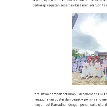
setingginya kepada kepala sekolah dan seluruh de
berharap kegiatan seperti ini bisa menjadi rutinita
Para siswa nampak berkumpul di halaman SDN 1 Su
menggunakan poster dan pernik – pernik yang men
menyambut Ramadhan dengan penuh suka cita, da