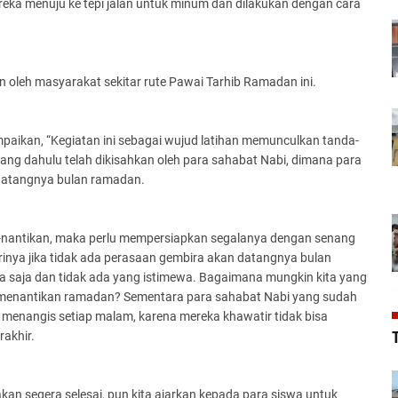
eka menuju ke tepi jalan untuk minum dan dilakukan dengan cara
 oleh masyarakat sekitar rute Pawai Tarhib Ramadan ini.
paikan, “Kegiatan ini sebagai wujud latihan memunculkan tanda-
ang dahulu telah dikisahkan oleh para sahabat Nabi, dimana para
 datangnya bulan ramadan.
-nantikan, maka perlu mempersiapkan segalanya dengan senang
rinya jika tidak ada perasaan gembira akan datangnya bulan
a saja dan tidak ada yang istimewa. Bagaimana mungkin kita yang
a menantikan ramadan? Sementara para sahabat Nabi yang sudah
 menangis setiap malam, karena mereka khawatir tidak bisa
T
rakhir.
kan segera selesai, pun kita ajarkan kepada para siswa untuk