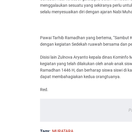
menggalaukan sesuatu yang sekiranya perlu untuk d
selalu menyesuaikan diri dengan ajaran Nabi Mu
Pawai Tarhib Ramadhan yang bertema, “Sambut Ke
dengan kegiatan Sedekah ruawah bersama dan pena
Disisi lain Zulnova Aryanto kepala dinas Kominf
kegiatan yang telah dilakukan oleh anak-anak si
Ramadhan 1446 H, dan berharap siswa siswi di ka
dapat membahagiakan kedua orangtuanya.
Red.
P
Tags:
MURATARA