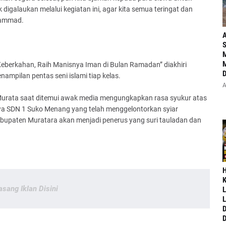
igalaukan melalui kegiatan ini, agar kita semua teringat dan
hammad.
A
S
M
M
berkahan, Raih Manisnya Iman di Bulan Ramadan” diakhiri
D
mpilan pentas seni islami tiap kelas.
A
o Murata saat ditemui awak media mengungkapkan rasa syukur atas
swa SDN 1 Suko Menang yang telah menggelontorkan syiar
bupaten Muratara akan menjadi penerus yang suri tauladan dan
‎
K
asang Iklan Disini
L
L
D
D