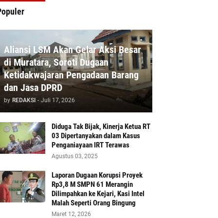
Populer
Aliansi LSM Akan Gelar Aksi Besar
di Muratara, Soroti Dugaan
Ketidakwajaran Pengadaan Barang
dan Jasa DPRD
by
REDAKSI
-
Juli 17, 2026
Diduga Tak Bijak, Kinerja Ketua RT
03 Dipertanyakan dalam Kasus
Penganiayaan IRT Terawas
Agustus 03, 2025
‎Laporan Dugaan Korupsi Proyek
Rp3,8 M SMPN 61 Merangin
Dilimpahkan ke Kejari, Kasi Intel
Malah Seperti Orang Bingung
Maret 12, 2026