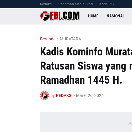
Redaksi
Pedoman Media Siber
Kode Etik
HOME
NASIONAL
Beranda
MURATARA
Kadis Kominfo Murata
Ratusan Siswa yang 
Ramadhan 1445 H.
by
REDAKSI
-
Maret 26, 2024
P