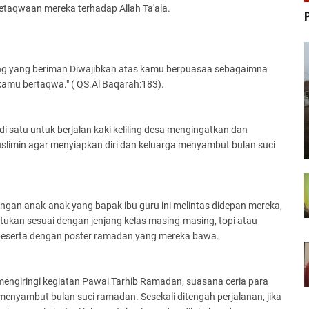
etaqwaan mereka terhadap Allah Ta'ala.
ang yang beriman Diwajibkan atas kamu berpuasaa sebagaimna
amu bertaqwa." ( QS.Al Baqarah:183).
 satu untuk berjalan kaki keliling desa mengingatkan dan
imin agar menyiapkan diri dan keluarga menyambut bulan suci
ngan anak-anak yang bapak ibu guru ini melintas didepan mereka,
tukan sesuai dengan jenjang kelas masing-masing, topi atau
a beserta dengan poster ramadan yang mereka bawa.
engiringi kegiatan Pawai Tarhib Ramadan, suasana ceria para
enyambut bulan suci ramadan. Sesekali ditengah perjalanan, jika