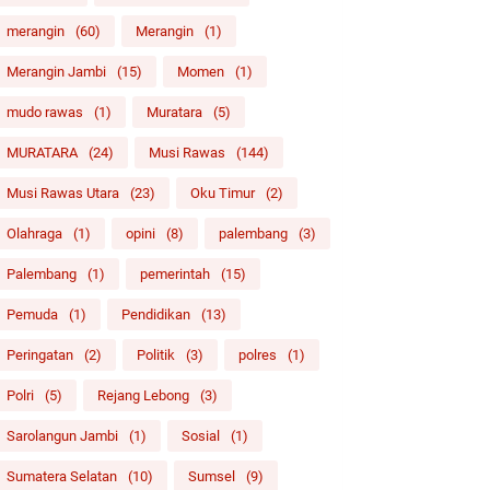
merangin
(60)
Merangin
(1)
Merangin Jambi
(15)
Momen
(1)
mudo rawas
(1)
Muratara
(5)
MURATARA
(24)
Musi Rawas
(144)
Musi Rawas Utara
(23)
Oku Timur
(2)
Olahraga
(1)
opini
(8)
palembang
(3)
Palembang
(1)
pemerintah
(15)
Pemuda
(1)
Pendidikan
(13)
Peringatan
(2)
Politik
(3)
polres
(1)
Polri
(5)
Rejang Lebong
(3)
Sarolangun Jambi
(1)
Sosial
(1)
Sumatera Selatan
(10)
Sumsel
(9)