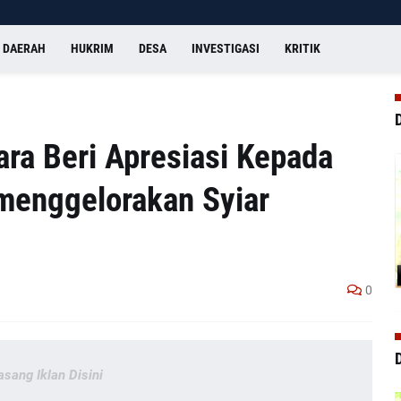
DAERAH
HUKRIM
DESA
INVESTIGASI
KRITIK
ra Beri Apresiasi Kepada
menggelorakan Syiar
0
asang Iklan Disini