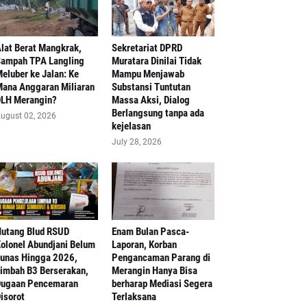
lat Berat Mangkrak,
Sekretariat DPRD
ampah TPA Langling
Muratara Dinilai Tidak
eluber ke Jalan: Ke
Mampu Menjawab
ana Anggaran Miliaran
Substansi Tuntutan
LH Merangin?
Massa Aksi, Dialog
Berlangsung tanpa ada
ugust 02, 2026
kejelasan
July 28, 2026
Hutang Blud RSUD
Enam Bulan Pasca-
olonel Abundjani Belum
Laporan, Korban
unas Hingga 2026,
Pengancaman Parang di
imbah B3 Berserakan,
Merangin Hanya Bisa
ugaan Pencemaran
berharap Mediasi Segera
isorot
Terlaksana