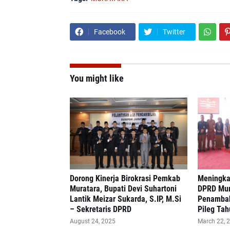
Facebook
Twitter
You might like
Dorong Kinerja Birokrasi Pemkab
Meningka
Muratara, Bupati Devi Suhartoni
DPRD Mur
Lantik Meizar Sukarda, S.IP, M.Si
Penambaha
– Sekretaris DPRD
Pileg Ta
August 24, 2025
March 22, 