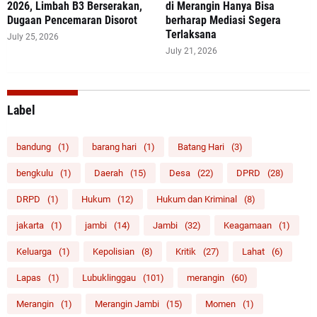
2026, Limbah B3 Berserakan,
di Merangin Hanya Bisa
Dugaan Pencemaran Disorot
berharap Mediasi Segera
Terlaksana
July 25, 2026
July 21, 2026
Label
bandung
(1)
barang hari
(1)
Batang Hari
(3)
bengkulu
(1)
Daerah
(15)
Desa
(22)
DPRD
(28)
DRPD
(1)
Hukum
(12)
Hukum dan Kriminal
(8)
jakarta
(1)
jambi
(14)
Jambi
(32)
Keagamaan
(1)
Keluarga
(1)
Kepolisian
(8)
Kritik
(27)
Lahat
(6)
Lapas
(1)
Lubuklinggau
(101)
merangin
(60)
Merangin
(1)
Merangin Jambi
(15)
Momen
(1)