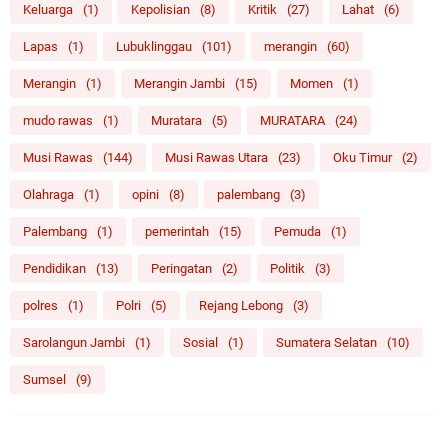
Keluarga
(1)
Kepolisian
(8)
Kritik
(27)
Lahat
(6)
Lapas
(1)
Lubuklinggau
(101)
merangin
(60)
Merangin
(1)
Merangin Jambi
(15)
Momen
(1)
mudo rawas
(1)
Muratara
(5)
MURATARA
(24)
Musi Rawas
(144)
Musi Rawas Utara
(23)
Oku Timur
(2)
Olahraga
(1)
opini
(8)
palembang
(3)
Palembang
(1)
pemerintah
(15)
Pemuda
(1)
Pendidikan
(13)
Peringatan
(2)
Politik
(3)
polres
(1)
Polri
(5)
Rejang Lebong
(3)
Sarolangun Jambi
(1)
Sosial
(1)
Sumatera Selatan
(10)
Sumsel
(9)