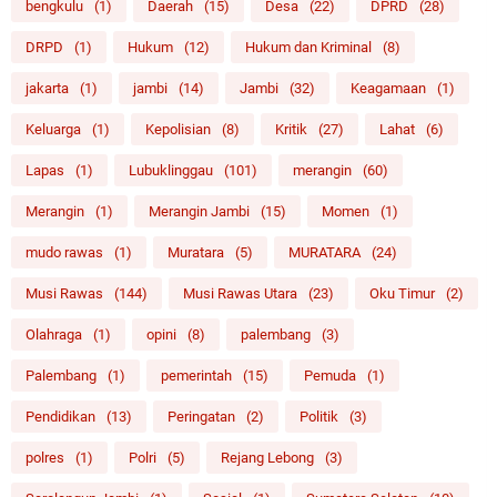
bengkulu
(1)
Daerah
(15)
Desa
(22)
DPRD
(28)
DRPD
(1)
Hukum
(12)
Hukum dan Kriminal
(8)
jakarta
(1)
jambi
(14)
Jambi
(32)
Keagamaan
(1)
Keluarga
(1)
Kepolisian
(8)
Kritik
(27)
Lahat
(6)
Lapas
(1)
Lubuklinggau
(101)
merangin
(60)
Merangin
(1)
Merangin Jambi
(15)
Momen
(1)
mudo rawas
(1)
Muratara
(5)
MURATARA
(24)
Musi Rawas
(144)
Musi Rawas Utara
(23)
Oku Timur
(2)
Olahraga
(1)
opini
(8)
palembang
(3)
Palembang
(1)
pemerintah
(15)
Pemuda
(1)
Pendidikan
(13)
Peringatan
(2)
Politik
(3)
polres
(1)
Polri
(5)
Rejang Lebong
(3)