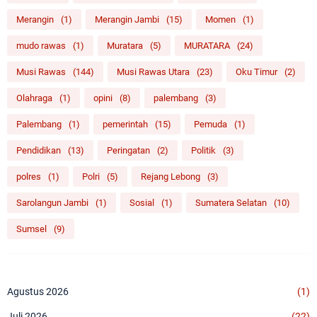
Merangin
(1)
Merangin Jambi
(15)
Momen
(1)
mudo rawas
(1)
Muratara
(5)
MURATARA
(24)
Musi Rawas
(144)
Musi Rawas Utara
(23)
Oku Timur
(2)
Olahraga
(1)
opini
(8)
palembang
(3)
Palembang
(1)
pemerintah
(15)
Pemuda
(1)
Pendidikan
(13)
Peringatan
(2)
Politik
(3)
polres
(1)
Polri
(5)
Rejang Lebong
(3)
Sarolangun Jambi
(1)
Sosial
(1)
Sumatera Selatan
(10)
Sumsel
(9)
Agustus 2026
(1)
Juli 2026
(22)