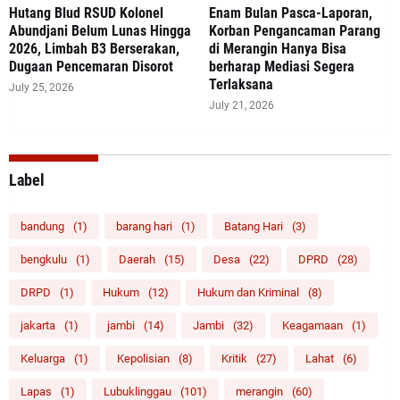
‎Hutang Blud RSUD Kolonel
Enam Bulan Pasca-Laporan,
Abundjani Belum Lunas Hingga
Korban Pengancaman Parang
2026, Limbah B3 Berserakan,
di Merangin Hanya Bisa
Dugaan Pencemaran Disorot
berharap Mediasi Segera
Terlaksana
July 25, 2026
July 21, 2026
Label
bandung
(1)
barang hari
(1)
Batang Hari
(3)
bengkulu
(1)
Daerah
(15)
Desa
(22)
DPRD
(28)
DRPD
(1)
Hukum
(12)
Hukum dan Kriminal
(8)
jakarta
(1)
jambi
(14)
Jambi
(32)
Keagamaan
(1)
Keluarga
(1)
Kepolisian
(8)
Kritik
(27)
Lahat
(6)
Lapas
(1)
Lubuklinggau
(101)
merangin
(60)