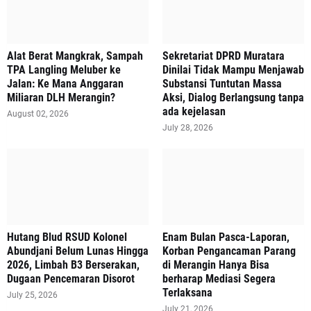
Alat Berat Mangkrak, Sampah
Sekretariat DPRD Muratara
TPA Langling Meluber ke
Dinilai Tidak Mampu Menjawab
Jalan: Ke Mana Anggaran
Substansi Tuntutan Massa
Miliaran DLH Merangin?
Aksi, Dialog Berlangsung tanpa
ada kejelasan
August 02, 2026
July 28, 2026
‎Hutang Blud RSUD Kolonel
Enam Bulan Pasca-Laporan,
Abundjani Belum Lunas Hingga
Korban Pengancaman Parang
2026, Limbah B3 Berserakan,
di Merangin Hanya Bisa
Dugaan Pencemaran Disorot
berharap Mediasi Segera
Terlaksana
July 25, 2026
July 21, 2026