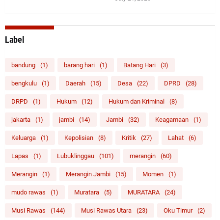
Label
bandung
(1)
barang hari
(1)
Batang Hari
(3)
bengkulu
(1)
Daerah
(15)
Desa
(22)
DPRD
(28)
DRPD
(1)
Hukum
(12)
Hukum dan Kriminal
(8)
jakarta
(1)
jambi
(14)
Jambi
(32)
Keagamaan
(1)
Keluarga
(1)
Kepolisian
(8)
Kritik
(27)
Lahat
(6)
Lapas
(1)
Lubuklinggau
(101)
merangin
(60)
Merangin
(1)
Merangin Jambi
(15)
Momen
(1)
mudo rawas
(1)
Muratara
(5)
MURATARA
(24)
Musi Rawas
(144)
Musi Rawas Utara
(23)
Oku Timur
(2)