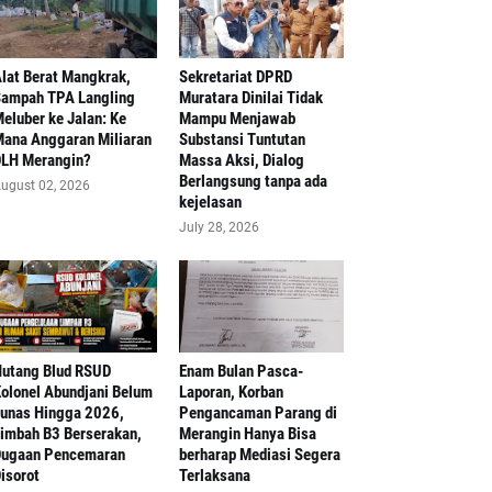
lat Berat Mangkrak,
Sekretariat DPRD
ampah TPA Langling
Muratara Dinilai Tidak
eluber ke Jalan: Ke
Mampu Menjawab
ana Anggaran Miliaran
Substansi Tuntutan
LH Merangin?
Massa Aksi, Dialog
Berlangsung tanpa ada
ugust 02, 2026
kejelasan
July 28, 2026
Hutang Blud RSUD
Enam Bulan Pasca-
olonel Abundjani Belum
Laporan, Korban
unas Hingga 2026,
Pengancaman Parang di
imbah B3 Berserakan,
Merangin Hanya Bisa
ugaan Pencemaran
berharap Mediasi Segera
isorot
Terlaksana