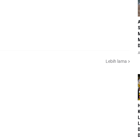
A
S
M
M
D
A
Lebih lama
‎
K
L
L
D
D