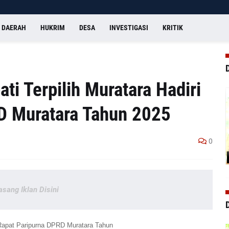
DAERAH
HUKRIM
DESA
INVESTIGASI
KRITIK
ti Terpilih Muratara Hadiri
D Muratara Tahun 2025
0
asang Iklan Disini