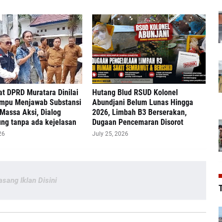
at DPRD Muratara Dinilai
‎Hutang Blud RSUD Kolonel
mpu Menjawab Substansi
Abundjani Belum Lunas Hingga
Massa Aksi, Dialog
2026, Limbah B3 Berserakan,
ng tanpa ada kejelasan
Dugaan Pencemaran Disorot
26
July 25, 2026
asang Iklan Disini
T