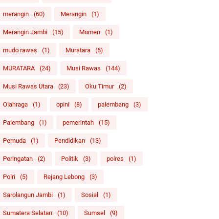
merangin
(60)
Merangin
(1)
Merangin Jambi
(15)
Momen
(1)
mudo rawas
(1)
Muratara
(5)
MURATARA
(24)
Musi Rawas
(144)
Musi Rawas Utara
(23)
Oku Timur
(2)
Olahraga
(1)
opini
(8)
palembang
(3)
Palembang
(1)
pemerintah
(15)
Pemuda
(1)
Pendidikan
(13)
Peringatan
(2)
Politik
(3)
polres
(1)
Polri
(5)
Rejang Lebong
(3)
Sarolangun Jambi
(1)
Sosial
(1)
Sumatera Selatan
(10)
Sumsel
(9)