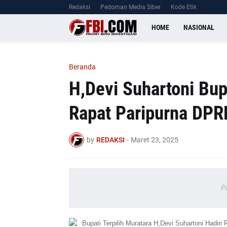
Redaksi
Pedoman Media Siber
Kode Etik
HOME
NASIONAL
Beranda
H,Devi Suhartoni Bupa
Rapat Paripurna DPR
by
REDAKSI
-
Maret 23, 2025
P