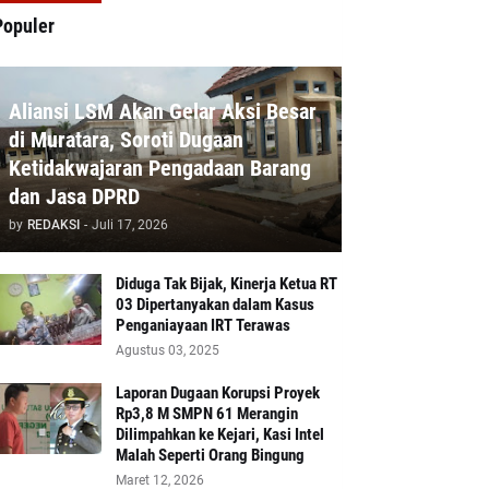
Populer
Aliansi LSM Akan Gelar Aksi Besar
di Muratara, Soroti Dugaan
Ketidakwajaran Pengadaan Barang
dan Jasa DPRD
by
REDAKSI
-
Juli 17, 2026
Diduga Tak Bijak, Kinerja Ketua RT
03 Dipertanyakan dalam Kasus
Penganiayaan IRT Terawas
Agustus 03, 2025
‎Laporan Dugaan Korupsi Proyek
Rp3,8 M SMPN 61 Merangin
Dilimpahkan ke Kejari, Kasi Intel
Malah Seperti Orang Bingung
Maret 12, 2026