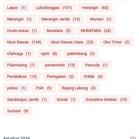
Lapas
(1)
Lubuklinggau
(101)
merangin
(60)
Merangin
(1)
Merangin Jambi
(15)
Momen
(1)
mudo rawas
(1)
Muratara
(5)
MURATARA
(24)
Musi Rawas
(144)
Musi Rawas Utara
(23)
Oku Timur
(2)
Olahraga
(1)
opini
(8)
palembang
(3)
Palembang
(1)
pemerintah
(15)
Pemuda
(1)
Pendidikan
(13)
Peringatan
(2)
Politik
(3)
polres
(1)
Polri
(5)
Rejang Lebong
(3)
Sarolangun Jambi
(1)
Sosial
(1)
Sumatera Selatan
(10)
Sumsel
(9)
Agustus 2026
(1)