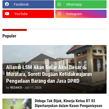
Facebook
Whatsapp
YouTube
Instagram
Populer
Aliansi LSM Akan Gelar Aksi Besar di
Muratara, Soroti Dugaan Ketidakwajaran
Pengadaan Barang dan Jasa DPRD
by
REDAKSI
-
Juli 17, 2026
Diduga Tak Bijak, Kinerja Ketua RT 03
Dipertanyakan dalam Kasus Penganiayaan