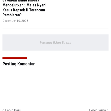
Jawaban Kabid Dikdas
Mengejutkan: ‘Malas Nyari’,
Kasus Kepsek D Terancam
Pembiaran?
December 10, 2025
Pasang Iklan Disini
Posting Komentar
Lebih baru
Lebih lama