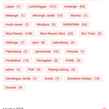
Lapas
(1)
Lubuklinggau
(101)
merangin
(60)
Merangin
(1)
Merangin Jambi
(15)
Momen
(1)
mudo rawas
(1)
Muratara
(5)
MURATARA
(24)
Musi Rawas
(144)
Musi Rawas Utara
(23)
Oku Timur
(2)
Olahraga
(1)
opini
(8)
palembang
(3)
Palembang
(1)
pemerintah
(15)
Pemuda
(1)
Pendidikan
(13)
Peringatan
(2)
Politik
(3)
polres
(1)
Polri
(5)
Rejang Lebong
(3)
Sarolangun Jambi
(1)
Sosial
(1)
Sumatera Selatan
(10)
Sumsel
(9)
Agustus 2026
(1)