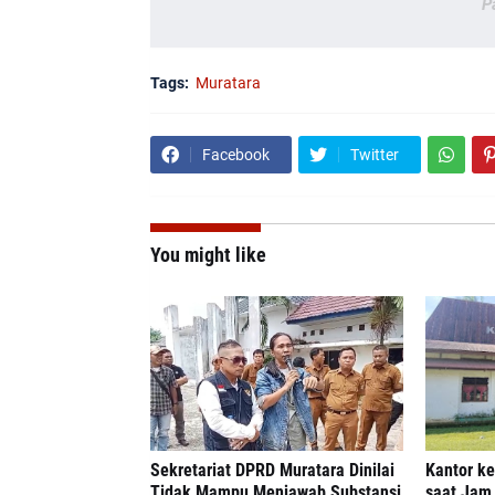
P
Tags:
Muratara
Facebook
Twitter
You might like
Sekretariat DPRD Muratara Dinilai
Kantor k
Tidak Mampu Menjawab Substansi
saat Jam 