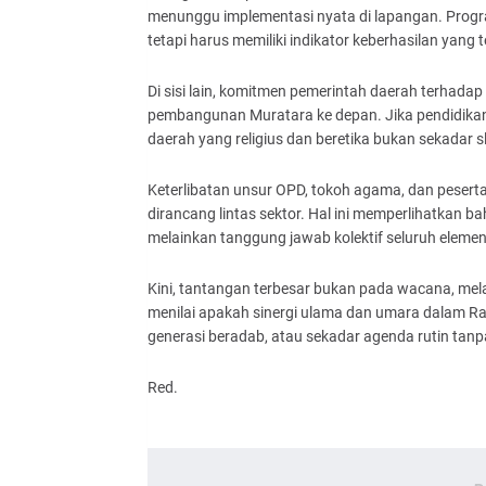
menunggu implementasi nyata di lapangan. Progra
tetapi harus memiliki indikator keberhasilan yang t
Di sisi lain, komitmen pemerintah daerah terhadap
pembangunan Muratara ke depan. Jika pendidikan k
daerah yang religius dan beretika bukan sekadar sl
Keterlibatan unsur OPD, tokoh agama, dan pesert
dirancang lintas sektor. Hal ini memperlihatkan
melainkan tanggung jawab kolektif seluruh eleme
Kini, tantangan terbesar bukan pada wacana, me
menilai apakah sinergi ulama dan umara dalam R
generasi beradab, atau sekadar agenda rutin tan
Red.