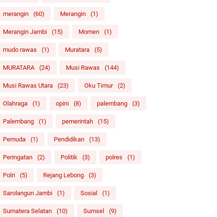
merangin
(60)
Merangin
(1)
Merangin Jambi
(15)
Momen
(1)
mudo rawas
(1)
Muratara
(5)
MURATARA
(24)
Musi Rawas
(144)
Musi Rawas Utara
(23)
Oku Timur
(2)
Olahraga
(1)
opini
(8)
palembang
(3)
Palembang
(1)
pemerintah
(15)
Pemuda
(1)
Pendidikan
(13)
Peringatan
(2)
Politik
(3)
polres
(1)
Polri
(5)
Rejang Lebong
(3)
Sarolangun Jambi
(1)
Sosial
(1)
Sumatera Selatan
(10)
Sumsel
(9)