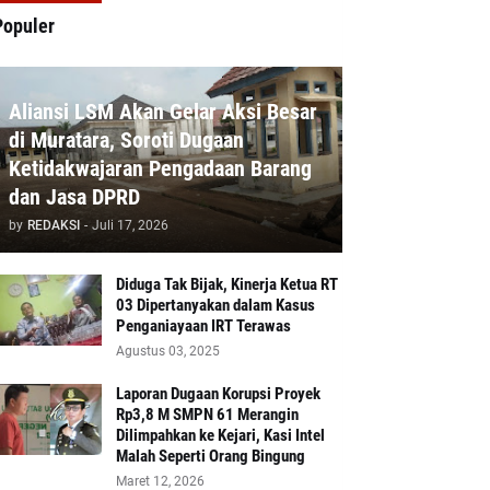
Populer
Aliansi LSM Akan Gelar Aksi Besar
di Muratara, Soroti Dugaan
Ketidakwajaran Pengadaan Barang
dan Jasa DPRD
by
REDAKSI
-
Juli 17, 2026
Diduga Tak Bijak, Kinerja Ketua RT
03 Dipertanyakan dalam Kasus
Penganiayaan IRT Terawas
Agustus 03, 2025
‎Laporan Dugaan Korupsi Proyek
Rp3,8 M SMPN 61 Merangin
Dilimpahkan ke Kejari, Kasi Intel
Malah Seperti Orang Bingung
Maret 12, 2026