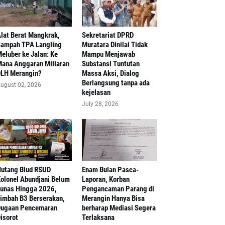
lat Berat Mangkrak,
Sekretariat DPRD
ampah TPA Langling
Muratara Dinilai Tidak
eluber ke Jalan: Ke
Mampu Menjawab
ana Anggaran Miliaran
Substansi Tuntutan
LH Merangin?
Massa Aksi, Dialog
Berlangsung tanpa ada
ugust 02, 2026
kejelasan
July 28, 2026
Hutang Blud RSUD
Enam Bulan Pasca-
olonel Abundjani Belum
Laporan, Korban
unas Hingga 2026,
Pengancaman Parang di
imbah B3 Berserakan,
Merangin Hanya Bisa
ugaan Pencemaran
berharap Mediasi Segera
isorot
Terlaksana