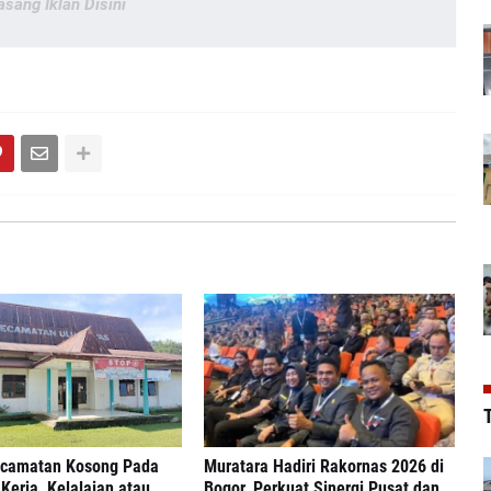
asang Iklan Disini
T
ecamatan Kosong Pada
Muratara Hadiri Rakornas 2026 di
Kerja, Kelalaian atau
Bogor, Perkuat Sinergi Pusat dan