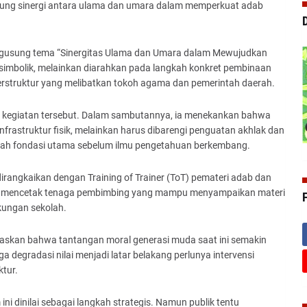
gung sinergi antara ulama dan umara dalam memperkuat adab
engusung tema “Sinergitas Ulama dan Umara dalam Mewujudkan
r simbolik, melainkan diarahkan pada langkah konkret pembinaan
erstruktur yang melibatkan tokoh agama dan pemerintah daerah.
a kegiatan tersebut. Dalam sambutannya, ia menekankan bahwa
rastruktur fisik, melainkan harus dibarengi penguatan akhlak dan
alah fondasi utama sebelum ilmu pengetahuan berkembang.
 dirangkaikan dengan Training of Trainer (ToT) pemateri adab dan
juan mencetak tenaga pembimbing yang mampu menyampaikan materi
gkungan sekolah.
gaskan bahwa tantangan moral generasi muda saat ini semakin
ga degradasi nilai menjadi latar belakang perlunya intervensi
ktur.
ni dinilai sebagai langkah strategis. Namun publik tentu