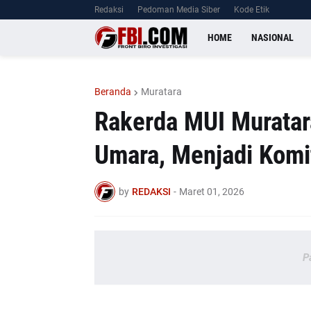
Redaksi
Pedoman Media Siber
Kode Etik
HOME
NASIONAL
Beranda
Muratara
Rakerda MUI Muratar
Umara, Menjadi Kom
by
REDAKSI
-
Maret 01, 2026
P