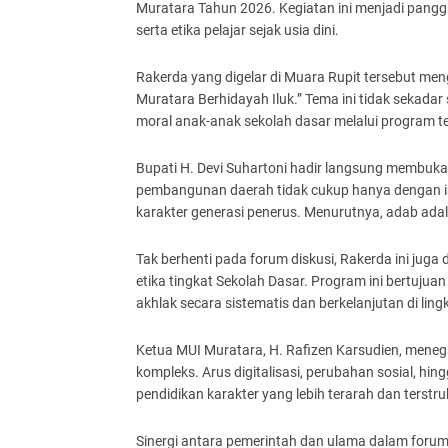
Muratara Tahun 2026. Kegiatan ini menjadi pang
serta etika pelajar sejak usia dini.
Rakerda yang digelar di Muara Rupit tersebut m
Muratara Berhidayah Iluk.” Tema ini tidak sekada
moral anak-anak sekolah dasar melalui program t
Bupati H. Devi Suhartoni hadir langsung membuk
pembangunan daerah tidak cukup hanya dengan inf
karakter generasi penerus. Menurutnya, adab ad
Tak berhenti pada forum diskusi, Rakerda ini juga
etika tingkat Sekolah Dasar. Program ini bertu
akhlak secara sistematis dan berkelanjutan di lin
Ketua MUI Muratara, H. Rafizen Karsudien, mene
kompleks. Arus digitalisasi, perubahan sosial, hing
pendidikan karakter yang lebih terarah dan terstru
Sinergi antara pemerintah dan ulama dalam forum i