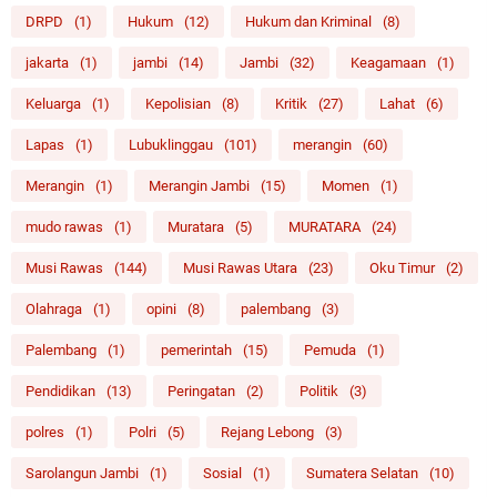
DRPD
(1)
Hukum
(12)
Hukum dan Kriminal
(8)
jakarta
(1)
jambi
(14)
Jambi
(32)
Keagamaan
(1)
Keluarga
(1)
Kepolisian
(8)
Kritik
(27)
Lahat
(6)
Lapas
(1)
Lubuklinggau
(101)
merangin
(60)
Merangin
(1)
Merangin Jambi
(15)
Momen
(1)
mudo rawas
(1)
Muratara
(5)
MURATARA
(24)
Musi Rawas
(144)
Musi Rawas Utara
(23)
Oku Timur
(2)
Olahraga
(1)
opini
(8)
palembang
(3)
Palembang
(1)
pemerintah
(15)
Pemuda
(1)
Pendidikan
(13)
Peringatan
(2)
Politik
(3)
polres
(1)
Polri
(5)
Rejang Lebong
(3)
Sarolangun Jambi
(1)
Sosial
(1)
Sumatera Selatan
(10)