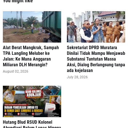
You might like
Alat Berat Mangkrak, Sampah
Sekretariat DPRD Muratara
TPA Langling Meluber ke
Dinilai Tidak Mampu Menjawab
Jalan: Ke Mana Anggaran
Substansi Tuntutan Massa
Miliaran DLH Merangin?
Aksi, Dialog Berlangsung tanpa
ada kejelasan
August 02, 2026
July 28, 2026
‎Hutang Blud RSUD Kolonel
Abundjani Belum Lunas Hingga