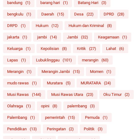
bandung
(1)
barang hari
(1)
Batang Hari
(3)
bengkulu
(1)
Daerah
(15)
Desa
(22)
DPRD
(28)
DRPD
(1)
Hukum
(12)
Hukum dan Kriminal
(8)
jakarta
(1)
jambi
(14)
Jambi
(32)
Keagamaan
(1)
Keluarga
(1)
Kepolisian
(8)
Kritik
(27)
Lahat
(6)
Lapas
(1)
Lubuklinggau
(101)
merangin
(60)
Merangin
(1)
Merangin Jambi
(15)
Momen
(1)
mudo rawas
(1)
Muratara
(5)
MURATARA
(24)
Musi Rawas
(144)
Musi Rawas Utara
(23)
Oku Timur
(2)
Olahraga
(1)
opini
(8)
palembang
(3)
Palembang
(1)
pemerintah
(15)
Pemuda
(1)
Pendidikan
(13)
Peringatan
(2)
Politik
(3)