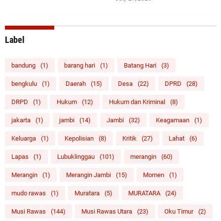
Label
bandung
(1)
barang hari
(1)
Batang Hari
(3)
bengkulu
(1)
Daerah
(15)
Desa
(22)
DPRD
(28)
DRPD
(1)
Hukum
(12)
Hukum dan Kriminal
(8)
jakarta
(1)
jambi
(14)
Jambi
(32)
Keagamaan
(1)
Keluarga
(1)
Kepolisian
(8)
Kritik
(27)
Lahat
(6)
Lapas
(1)
Lubuklinggau
(101)
merangin
(60)
Merangin
(1)
Merangin Jambi
(15)
Momen
(1)
mudo rawas
(1)
Muratara
(5)
MURATARA
(24)
Musi Rawas
(144)
Musi Rawas Utara
(23)
Oku Timur
(2)