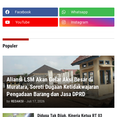
Facebook
Whatsapp
YouTube
Instagram
Populer
Aliansi LSM Akan Gelar Aksi Besar di
Muratara, Soroti Dugaan Ketidakwajaran
Pengadaan Barang dan Jasa DPRD
by
REDAKSI
-
Juli 17, 2026
Diduga Tak Bijak, Kinerja Ketua RT 03