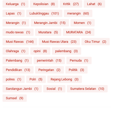
Keluarga
(1)
Kepolisian
(8)
Kritik
(27)
Lahat
(6)
Lapas
(1)
Lubuklinggau
(101)
merangin
(60)
Merangin
(1)
Merangin Jambi
(15)
Momen
(1)
mudo rawas
(1)
Muratara
(5)
MURATARA
(24)
Musi Rawas
(144)
Musi Rawas Utara
(23)
Oku Timur
(2)
Olahraga
(1)
opini
(8)
palembang
(3)
Palembang
(1)
pemerintah
(15)
Pemuda
(1)
Pendidikan
(13)
Peringatan
(2)
Politik
(3)
polres
(1)
Polri
(5)
Rejang Lebong
(3)
Sarolangun Jambi
(1)
Sosial
(1)
Sumatera Selatan
(10)
Sumsel
(9)