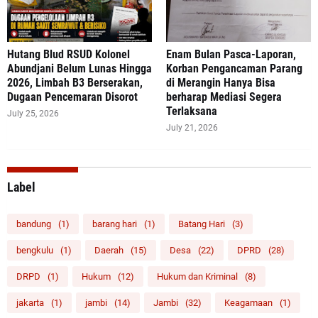
‎Hutang Blud RSUD Kolonel
Enam Bulan Pasca-Laporan,
Abundjani Belum Lunas Hingga
Korban Pengancaman Parang
2026, Limbah B3 Berserakan,
di Merangin Hanya Bisa
Dugaan Pencemaran Disorot
berharap Mediasi Segera
Terlaksana
July 25, 2026
July 21, 2026
Label
bandung
(1)
barang hari
(1)
Batang Hari
(3)
bengkulu
(1)
Daerah
(15)
Desa
(22)
DPRD
(28)
DRPD
(1)
Hukum
(12)
Hukum dan Kriminal
(8)
jakarta
(1)
jambi
(14)
Jambi
(32)
Keagamaan
(1)