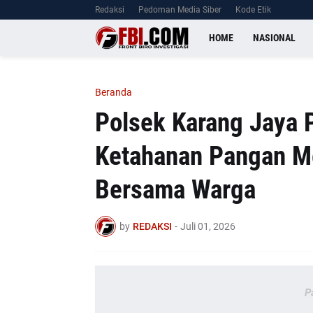
Redaksi
Pedoman Media Siber
Kode Etik
HOME
NASIONAL
Beranda
Polsek Karang Jaya 
Ketahanan Pangan M
Bersama Warga
by
REDAKSI
-
Juli 01, 2026
P