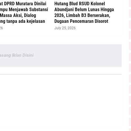
at DPRD Muratara Dinilai
‎Hutang Blud RSUD Kolonel
mpu Menjawab Substansi
Abundjani Belum Lunas Hingga
Massa Aksi, Dialog
2026, Limbah B3 Berserakan,
ng tanpa ada kejelasan
Dugaan Pencemaran Disorot
26
July 25, 2026
asang Iklan Disini