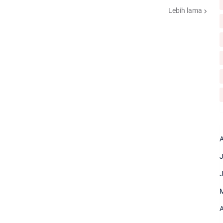
Lebih lama
A
J
J
M
A