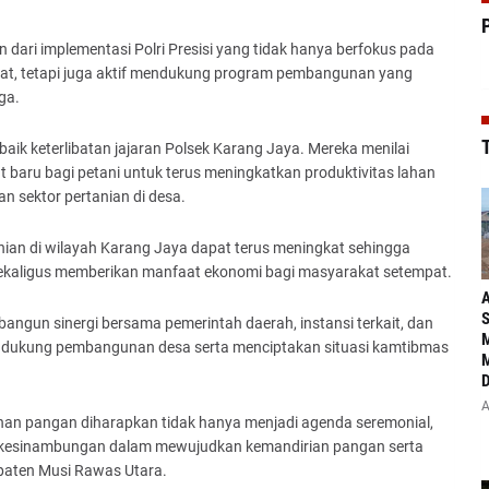
 dari implementasi Polri Presisi yang tidak hanya berfokus pada
at, tetapi juga aktif mendukung program pembangunan yang
ga.
T
ik keterlibatan jajaran Polsek Karang Jaya. Mereka menilai
 baru bagi petani untuk terus meningkatkan produktivitas lahan
sektor pertanian di desa.
anian di wilayah Karang Jaya dapat terus meningkat sehingga
aligus memberikan manfaat ekonomi bagi masyarakat setempat.
A
S
gun sinergi bersama pemerintah daerah, instansi terkait, dan
M
endukung pembangunan desa serta menciptakan situasi kamtibmas
M
D
A
n pangan diharapkan tidak hanya menjadi agenda seremonial,
rkesinambungan dalam mewujudkan kemandirian pangan serta
paten Musi Rawas Utara.