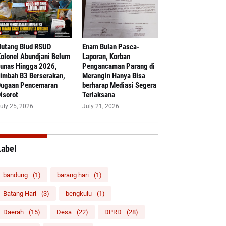
Hutang Blud RSUD
Enam Bulan Pasca-
olonel Abundjani Belum
Laporan, Korban
unas Hingga 2026,
Pengancaman Parang di
imbah B3 Berserakan,
Merangin Hanya Bisa
ugaan Pencemaran
berharap Mediasi Segera
isorot
Terlaksana
uly 25, 2026
July 21, 2026
Label
bandung
(1)
barang hari
(1)
Batang Hari
(3)
bengkulu
(1)
Daerah
(15)
Desa
(22)
DPRD
(28)