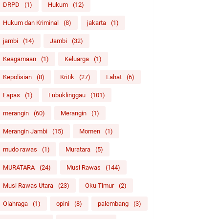
DRPD
(1)
Hukum
(12)
Hukum dan Kriminal
(8)
jakarta
(1)
jambi
(14)
Jambi
(32)
Keagamaan
(1)
Keluarga
(1)
Kepolisian
(8)
Kritik
(27)
Lahat
(6)
Lapas
(1)
Lubuklinggau
(101)
merangin
(60)
Merangin
(1)
Merangin Jambi
(15)
Momen
(1)
mudo rawas
(1)
Muratara
(5)
MURATARA
(24)
Musi Rawas
(144)
Musi Rawas Utara
(23)
Oku Timur
(2)
Olahraga
(1)
opini
(8)
palembang
(3)