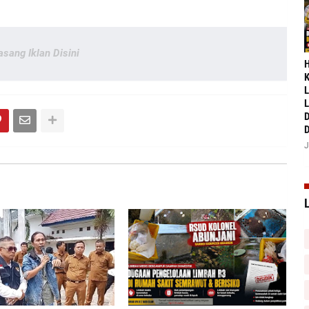
asang Iklan Disini
‎
K
L
L
D
D
J